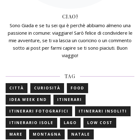
CIAO!
Sono Giada e se tu sei qui è perchè abbiamo almeno una
passione in comune: viaggiare! Sarò felice di condividere le
mie avventure, se ti va lascia un cuoricino o un commento
sotto ai post per farmi capire se ti sono piaciuti. Buon
viaggio!
TAG
CITTÀ
CURIOSITÀ
FOOD
IDEA WEEK END
ITINERARI
ITINERARI FOTOGRAFICI
ITINERARI INSOLITI
ITINERARIO ISOLE
LAGO
LOW COST
MARE
MONTAGNA
NATALE