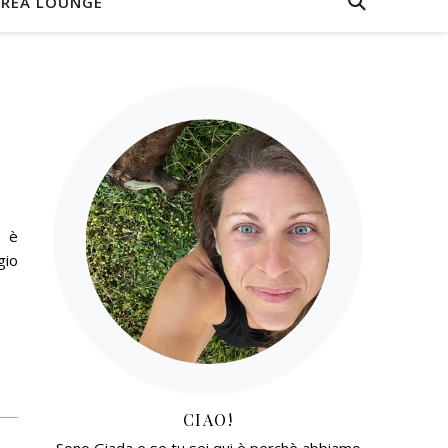
REA LOUNGE
d è
gio
CIAO!