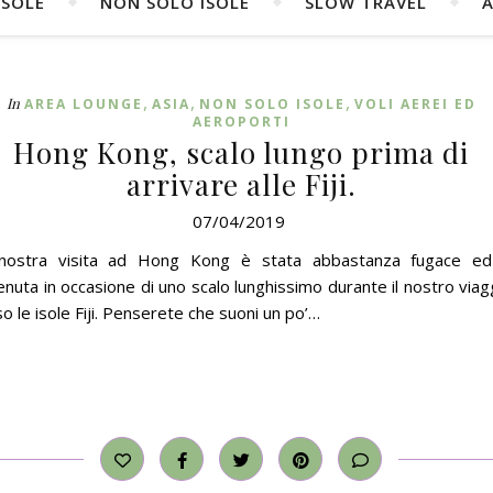
ISOLE
NON SOLO ISOLE
SLOW TRAVEL
A
,
,
,
In
AREA LOUNGE
ASIA
NON SOLO ISOLE
VOLI AEREI ED
AEROPORTI
Hong Kong, scalo lungo prima di
arrivare alle Fiji.
07/04/2019
nostra visita ad Hong Kong è stata abbastanza fugace e
nuta in occasione di uno scalo lunghissimo durante il nostro viag
o le isole Fiji. Penserete che suoni un po’…