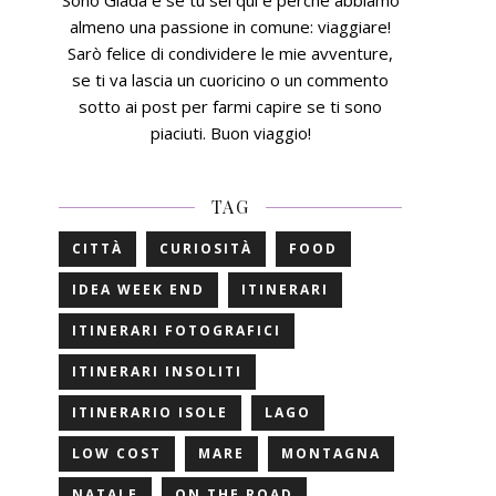
Sono Giada e se tu sei qui è perchè abbiamo
almeno una passione in comune: viaggiare!
Sarò felice di condividere le mie avventure,
se ti va lascia un cuoricino o un commento
sotto ai post per farmi capire se ti sono
piaciuti. Buon viaggio!
TAG
CITTÀ
CURIOSITÀ
FOOD
IDEA WEEK END
ITINERARI
ITINERARI FOTOGRAFICI
ITINERARI INSOLITI
ITINERARIO ISOLE
LAGO
LOW COST
MARE
MONTAGNA
NATALE
ON THE ROAD