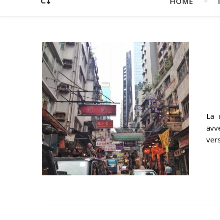
HOME
La 
avve
vers