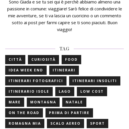
Sono Giada e se tu sei qui è perchè abbiamo almeno una
passione in comune: viaggiare! Sarò felice di condividere le
mie avventure, se ti va lascia un cuoricino o un commento
sotto ai post per farmi capire se ti sono piaciuti. Buon
viaggio!
TAG
CITTÀ
CURIOSITÀ
FOOD
IDEA WEEK END
ITINERARI
ITINERARI FOTOGRAFICI
ITINERARI INSOLITI
ITINERARIO ISOLE
LAGO
LOW COST
MARE
MONTAGNA
NATALE
ON THE ROAD
PRIMA DI PARTIRE
ROMAGNA MIA
SCALO AEREO
SPORT