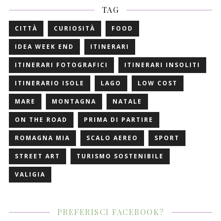
TAG
CITTÀ
CURIOSITÀ
FOOD
IDEA WEEK END
ITINERARI
ITINERARI FOTOGRAFICI
ITINERARI INSOLITI
ITINERARIO ISOLE
LAGO
LOW COST
MARE
MONTAGNA
NATALE
ON THE ROAD
PRIMA DI PARTIRE
ROMAGNA MIA
SCALO AEREO
SPORT
STREET ART
TURISMO SOSTENIBILE
VALIGIA
PREFERISCI FACEBOOK?