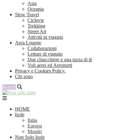
Asia
Oceania
Slow Travel
Ciclovie
Trekking
Street Art
Attività in viaggio
Area Lounge
Collaborazioni
Letture di viaggio
Due chiacchiere e una tazza di tè
Voli aerei ed Aeroporti
Privacy e Cookies Policy.
Chi sono
Search
HOME
Isole
Italia
Europa
Mondo
Non Solo Isole