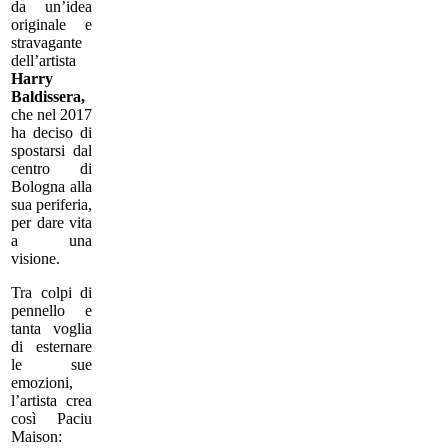
da un’idea
originale e
stravagante
dell’artista
Harry
Baldissera,
che nel 2017
ha deciso di
spostarsi dal
centro di
Bologna alla
sua periferia,
per dare vita
a una
visione.
Tra colpi di
pennello e
tanta voglia
di esternare
le sue
emozioni,
l’artista crea
così Paciu
Maison: