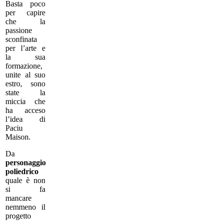
Basta poco
per capire
che la
passione
sconfinata
per l’arte e
la sua
formazione,
unite al suo
estro, sono
state la
miccia che
ha acceso
l’idea di
Paciu
Maison.
Da
personaggio
poliedrico
quale è non
si fa
mancare
nemmeno il
progetto