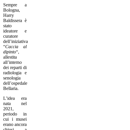
Sempre a
Bologna,
Harry
Baldissera è
stato
ideatore e
curatore
dell’iniziativa
“
Caccia al
dipinto
“,
allestita
all’interno
dei reparti di
radiologia e
senologia
dell’ospedale
Bellaria.
L’idea era
nata nel
2021,
periodo in
cui i musei
erano ancora
chiusi a