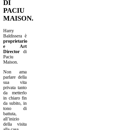
DI
PACIU
MAISON.
Harry
Baldissera è
proprietario
e Art
Director
di
Paciu
Maison.
Non ama
parlare della
sua vita
privata tanto
da metterlo
in chiaro fin
da subito, in
tono di
battuta,
all’inizio
della visita
alla casa.