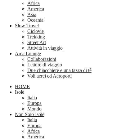
Africa
America
Asia
Oceania
Slow Travel
Ciclovie
Trekking
Street Art
Attività in viaggio
Area Lounge
Collaborazioni
Letture di viaggio
Due chiacchiere e una tazza di tè
Voli aerei ed Aeroporti
HOME
Isole
Italia
Europa
Mondo
Non Solo Isole
Italia
Europa
Africa
America