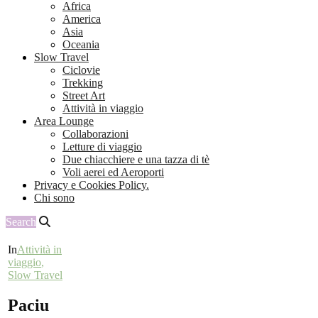
Africa
America
Asia
Oceania
Slow Travel
Ciclovie
Trekking
Street Art
Attività in viaggio
Area Lounge
Collaborazioni
Letture di viaggio
Due chiacchiere e una tazza di tè
Voli aerei ed Aeroporti
Privacy e Cookies Policy.
Chi sono
Search
In
Attività in
viaggio
,
Slow Travel
Paciu