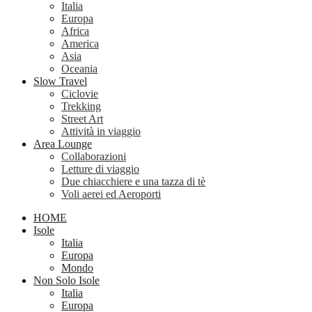
Italia
Europa
Africa
America
Asia
Oceania
Slow Travel
Ciclovie
Trekking
Street Art
Attività in viaggio
Area Lounge
Collaborazioni
Letture di viaggio
Due chiacchiere e una tazza di tè
Voli aerei ed Aeroporti
HOME
Isole
Italia
Europa
Mondo
Non Solo Isole
Italia
Europa