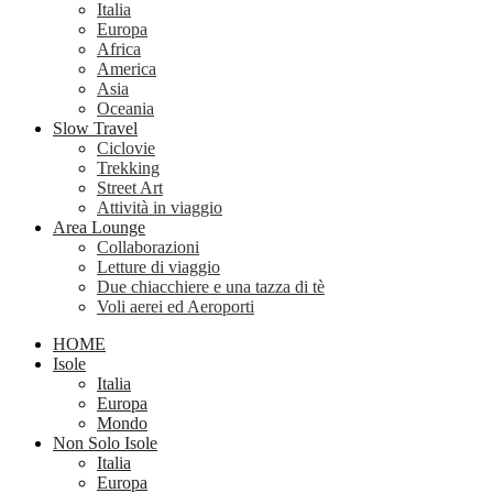
Italia
Europa
Africa
America
Asia
Oceania
Slow Travel
Ciclovie
Trekking
Street Art
Attività in viaggio
Area Lounge
Collaborazioni
Letture di viaggio
Due chiacchiere e una tazza di tè
Voli aerei ed Aeroporti
HOME
Isole
Italia
Europa
Mondo
Non Solo Isole
Italia
Europa