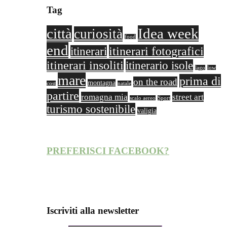
Tag
città
Idea week
curiosità
food
end
itinerari fotografici
itinerari
itinerari insoliti
itinerario isole
lago
low
mare
prima di
on the road
montagna
cost
natale
partire
romagna mia
street art
scalo aereo
Sport
turismo sostenibile
valigia
PREFERISCI FACEBOOK?
Iscriviti alla newsletter