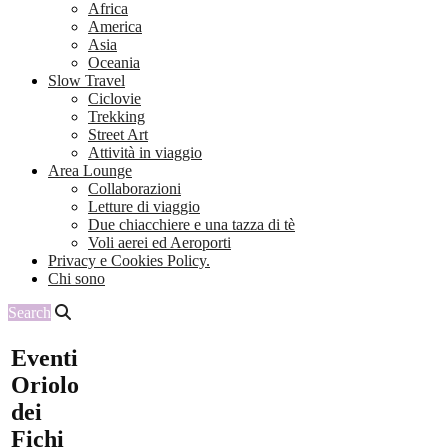
Africa
America
Asia
Oceania
Slow Travel
Ciclovie
Trekking
Street Art
Attività in viaggio
Area Lounge
Collaborazioni
Letture di viaggio
Due chiacchiere e una tazza di tè
Voli aerei ed Aeroporti
Privacy e Cookies Policy.
Chi sono
Search
Eventi
Oriolo
dei
Fichi