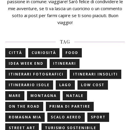
passione in comune: viaggiare! Sarò felice di condividere le
mie avventure, se ti va lascia un cuoricino o un commento
sotto ai post per farmi capire se ti sono piaciuti. Buon
viaggio!
TAG
CITTÀ
CURIOSITÀ
FOOD
IDEA WEEK END
ITINERARI
ITINERARI FOTOGRAFICI
ITINERARI INSOLITI
ITINERARIO ISOLE
LAGO
LOW COST
MARE
MONTAGNA
NATALE
ON THE ROAD
PRIMA DI PARTIRE
ROMAGNA MIA
SCALO AEREO
SPORT
STREET ART
TURISMO SOSTENIBILE