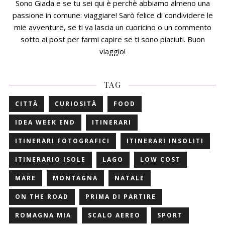
Sono Giada e se tu sei qui è perchè abbiamo almeno una
passione in comune: viaggiare! Sarò felice di condividere le
mie avventure, se ti va lascia un cuoricino o un commento
sotto ai post per farmi capire se ti sono piaciuti. Buon
viaggio!
TAG
CITTÀ
CURIOSITÀ
FOOD
IDEA WEEK END
ITINERARI
ITINERARI FOTOGRAFICI
ITINERARI INSOLITI
ITINERARIO ISOLE
LAGO
LOW COST
MARE
MONTAGNA
NATALE
ON THE ROAD
PRIMA DI PARTIRE
ROMAGNA MIA
SCALO AEREO
SPORT