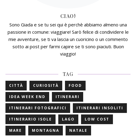
CIAO!
Sono Giada e se tu sei qui è perchè abbiamo almeno una
passione in comune: viaggiare! Sarò felice di condividere le
mie avventure, se ti va lascia un cuoricino o un commento
sotto ai post per farmi capire se ti sono piaciuti. Buon
viaggio!
TAG
CITTÀ
CURIOSITÀ
FOOD
IDEA WEEK END
ITINERARI
ITINERARI FOTOGRAFICI
ITINERARI INSOLITI
ITINERARIO ISOLE
LAGO
LOW COST
MARE
MONTAGNA
NATALE