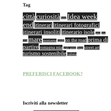
Tag
città
Idea week
curiosità
food
end
itinerari fotografici
itinerari
itinerari insoliti
itinerario isole
lago
low
mare
prima di
on the road
montagna
cost
natale
partire
romagna mia
street art
scalo aereo
Sport
turismo sostenibile
valigia
PREFERISCI FACEBOOK?
Iscriviti alla newsletter