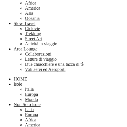
Africa
America
Asia
Oceania
Slow Travel
Ciclovie
Trekking
Street Art
Attività in viaggio
Area Lounge
Collaborazioni
Letture di viaggio
Due chiacchiere e una tazza di tè
Voli aerei ed Aeroporti
HOME
Isole
Italia
Europa
Mondo
Non Solo Isole
Italia
Europa
Africa
America