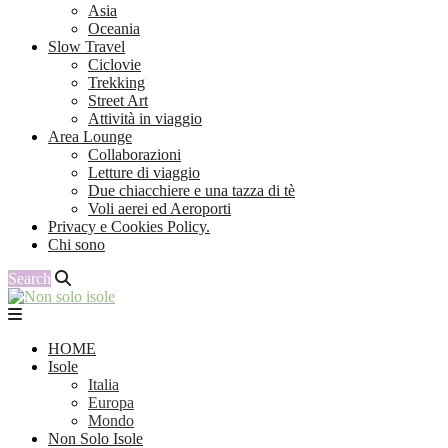
Asia
Oceania
Slow Travel
Ciclovie
Trekking
Street Art
Attività in viaggio
Area Lounge
Collaborazioni
Letture di viaggio
Due chiacchiere e una tazza di tè
Voli aerei ed Aeroporti
Privacy e Cookies Policy.
Chi sono
Search
HOME
Isole
Italia
Europa
Mondo
Non Solo Isole