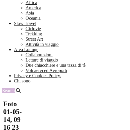
Africa
America
Asia
Oceania
Slow Travel
Ciclovie
Trekking
Street Art
Attività in viaggio
Area Lounge
Collaborazioni
Letture di viaggio
Due chiacchiere e una tazza di tè
Voli aerei ed Aeroporti
Privacy e Cookies Policy.
Chi sono
Search
Foto
01-05-
14, 09
16 23