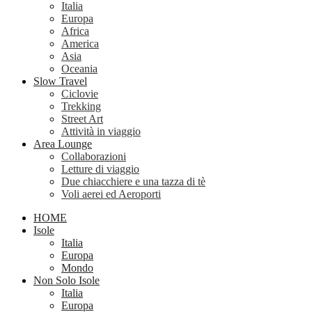
Italia
Europa
Africa
America
Asia
Oceania
Slow Travel
Ciclovie
Trekking
Street Art
Attività in viaggio
Area Lounge
Collaborazioni
Letture di viaggio
Due chiacchiere e una tazza di tè
Voli aerei ed Aeroporti
HOME
Isole
Italia
Europa
Mondo
Non Solo Isole
Italia
Europa