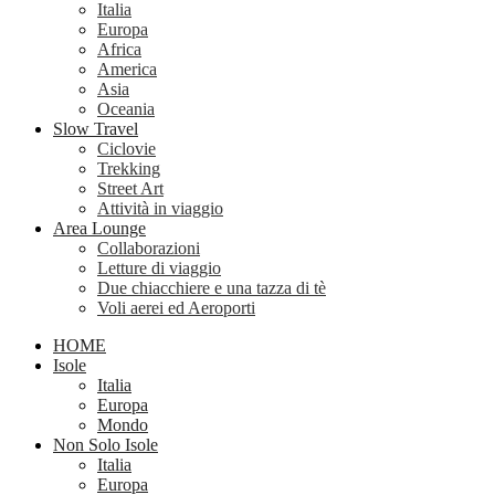
Italia
Europa
Africa
America
Asia
Oceania
Slow Travel
Ciclovie
Trekking
Street Art
Attività in viaggio
Area Lounge
Collaborazioni
Letture di viaggio
Due chiacchiere e una tazza di tè
Voli aerei ed Aeroporti
HOME
Isole
Italia
Europa
Mondo
Non Solo Isole
Italia
Europa