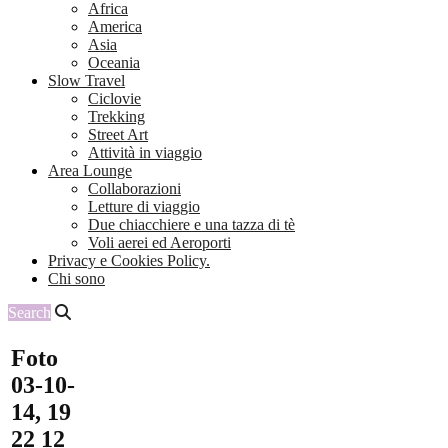
Africa
America
Asia
Oceania
Slow Travel
Ciclovie
Trekking
Street Art
Attività in viaggio
Area Lounge
Collaborazioni
Letture di viaggio
Due chiacchiere e una tazza di tè
Voli aerei ed Aeroporti
Privacy e Cookies Policy.
Chi sono
Search
Foto
03-10-
14, 19
22 12