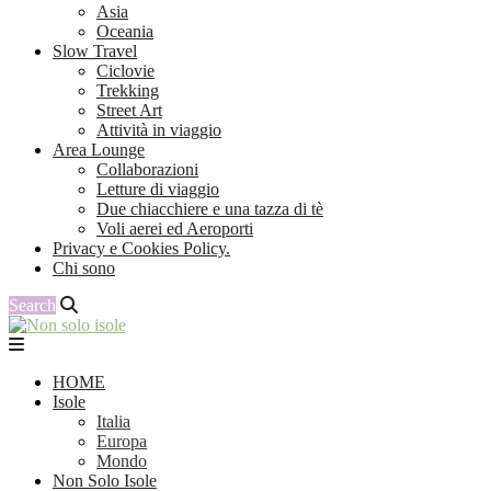
Asia
Oceania
Slow Travel
Ciclovie
Trekking
Street Art
Attività in viaggio
Area Lounge
Collaborazioni
Letture di viaggio
Due chiacchiere e una tazza di tè
Voli aerei ed Aeroporti
Privacy e Cookies Policy.
Chi sono
Search
HOME
Isole
Italia
Europa
Mondo
Non Solo Isole