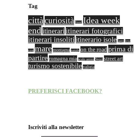
Tag
città
Idea week
curiosità
food
end
itinerari fotografici
itinerari
itinerari insoliti
itinerario isole
lago
low
mare
prima di
on the road
montagna
cost
natale
partire
romagna mia
street art
scalo aereo
Sport
turismo sostenibile
valigia
PREFERISCI FACEBOOK?
Iscriviti alla newsletter