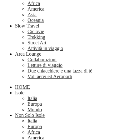
Africa
America
Asia
Oceania
Slow Travel
Ciclovie
Trekking
Street Art
Attività in viaggio
Area Lounge
Collaborazioni
Letture di viaggio
Due chiacchiere e una tazza di tè
Voli aerei ed Aeroporti
HOME
Isole
Italia
Europa
Mondo
Non Solo Isole
Italia
Europa
Africa
America