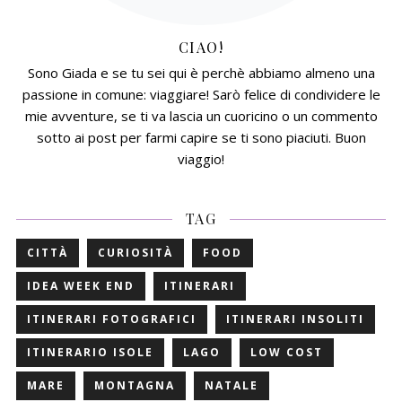
CIAO!
Sono Giada e se tu sei qui è perchè abbiamo almeno una
passione in comune: viaggiare! Sarò felice di condividere le
mie avventure, se ti va lascia un cuoricino o un commento
sotto ai post per farmi capire se ti sono piaciuti. Buon
viaggio!
TAG
CITTÀ
CURIOSITÀ
FOOD
IDEA WEEK END
ITINERARI
ITINERARI FOTOGRAFICI
ITINERARI INSOLITI
ITINERARIO ISOLE
LAGO
LOW COST
MARE
MONTAGNA
NATALE