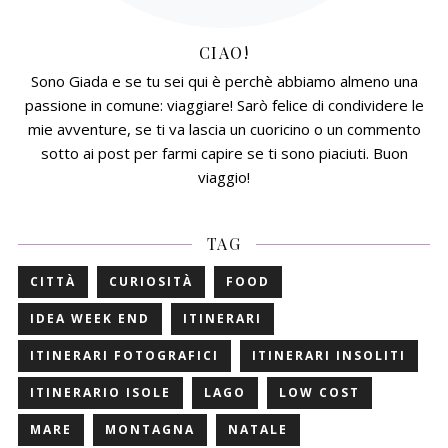
CIAO!
Sono Giada e se tu sei qui è perchè abbiamo almeno una
passione in comune: viaggiare! Sarò felice di condividere le
mie avventure, se ti va lascia un cuoricino o un commento
sotto ai post per farmi capire se ti sono piaciuti. Buon
viaggio!
TAG
CITTÀ
CURIOSITÀ
FOOD
IDEA WEEK END
ITINERARI
ITINERARI FOTOGRAFICI
ITINERARI INSOLITI
ITINERARIO ISOLE
LAGO
LOW COST
MARE
MONTAGNA
NATALE