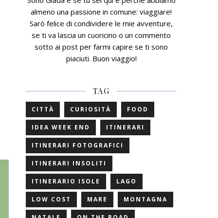
Sono Giada e se tu sei qui è perchè abbiamo
almeno una passione in comune: viaggiare!
Sarò felice di condividere le mie avventure,
se ti va lascia un cuoricino o un commento
sotto ai post per farmi capire se ti sono
piaciuti. Buon viaggio!
TAG
CITTÀ
CURIOSITÀ
FOOD
IDEA WEEK END
ITINERARI
ITINERARI FOTOGRAFICI
ITINERARI INSOLITI
ITINERARIO ISOLE
LAGO
LOW COST
MARE
MONTAGNA
NATALE
ON THE ROAD