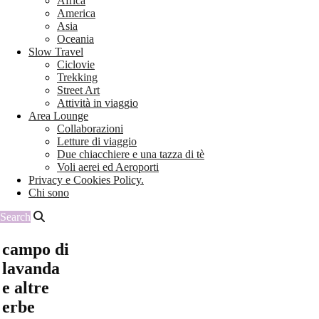
Africa
America
Asia
Oceania
Slow Travel
Ciclovie
Trekking
Street Art
Attività in viaggio
Area Lounge
Collaborazioni
Letture di viaggio
Due chiacchiere e una tazza di tè
Voli aerei ed Aeroporti
Privacy e Cookies Policy.
Chi sono
Search
campo di
lavanda
e altre
erbe