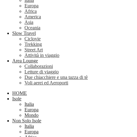
Italia
Europa
Africa
America
Asia
Oceania
Slow Travel
Ciclovie
Trekking
Street Art
Attività in viaggio
Area Lounge
Collaborazioni
Letture di viaggio
Due chiacchiere e una tazza di tè
Voli aerei ed Aeroporti
HOME
Isole
Italia
Europa
Mondo
Non Solo Isole
Italia
Europa