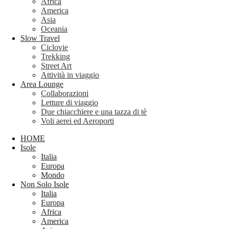
Africa
America
Asia
Oceania
Slow Travel
Ciclovie
Trekking
Street Art
Attività in viaggio
Area Lounge
Collaborazioni
Letture di viaggio
Due chiacchiere e una tazza di tè
Voli aerei ed Aeroporti
HOME
Isole
Italia
Europa
Mondo
Non Solo Isole
Italia
Europa
Africa
America