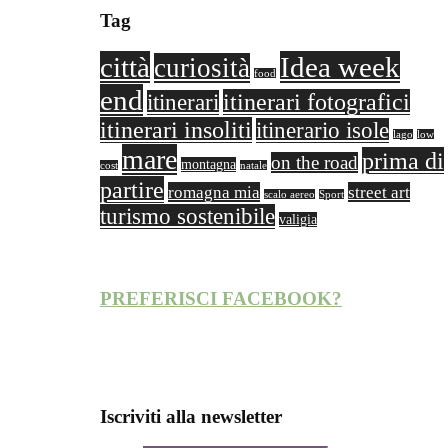
Tag
città
Idea week
curiosità
food
end
itinerari fotografici
itinerari
itinerari insoliti
itinerario isole
lago
low
mare
prima di
on the road
montagna
cost
natale
partire
romagna mia
street art
scalo aereo
Sport
turismo sostenibile
valigia
PREFERISCI FACEBOOK?
Iscriviti alla newsletter