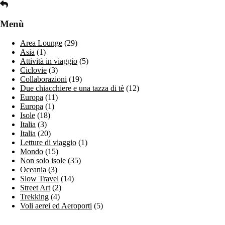
Menù
Area Lounge
(29)
Asia
(1)
Attività in viaggio
(5)
Ciclovie
(3)
Collaborazioni
(19)
Due chiacchiere e una tazza di tè
(12)
Europa
(11)
Europa
(1)
Isole
(18)
Italia
(3)
Italia
(20)
Letture di viaggio
(1)
Mondo
(15)
Non solo isole
(35)
Oceania
(3)
Slow Travel
(14)
Street Art
(2)
Trekking
(4)
Voli aerei ed Aeroporti
(5)