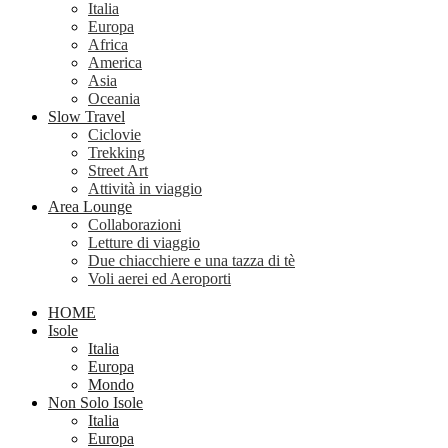
Italia
Europa
Africa
America
Asia
Oceania
Slow Travel
Ciclovie
Trekking
Street Art
Attività in viaggio
Area Lounge
Collaborazioni
Letture di viaggio
Due chiacchiere e una tazza di tè
Voli aerei ed Aeroporti
HOME
Isole
Italia
Europa
Mondo
Non Solo Isole
Italia
Europa