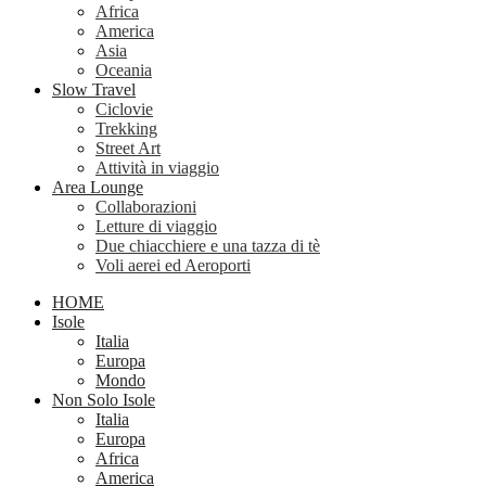
Africa
America
Asia
Oceania
Slow Travel
Ciclovie
Trekking
Street Art
Attività in viaggio
Area Lounge
Collaborazioni
Letture di viaggio
Due chiacchiere e una tazza di tè
Voli aerei ed Aeroporti
HOME
Isole
Italia
Europa
Mondo
Non Solo Isole
Italia
Europa
Africa
America