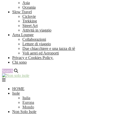
Asia
Oceania
Slow Travel
Ciclovie
Trekking
Street Art
Attività in viaggio
Area Lounge
Collaborazioni
Letture di viaggio
Due chiacchiere e una tazza di tè
Voli aerei ed Aeroporti
Privacy e Cookies Policy.
Chi sono
Search
HOME
Isole
Italia
Europa
Mondo
Non Solo Isole