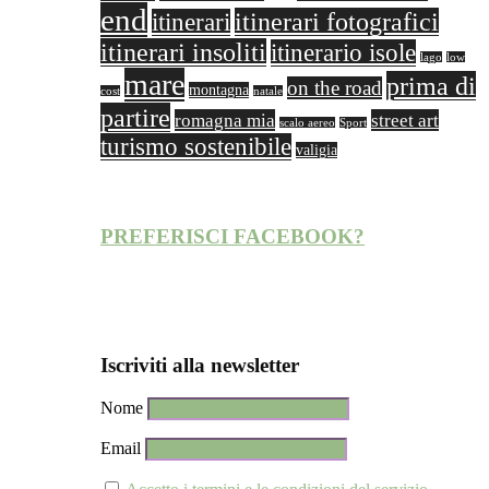
end
itinerari fotografici
itinerari
itinerari insoliti
itinerario isole
lago
low
mare
prima di
on the road
montagna
cost
natale
partire
romagna mia
street art
scalo aereo
Sport
turismo sostenibile
valigia
PREFERISCI FACEBOOK?
Iscriviti alla newsletter
Nome
Email