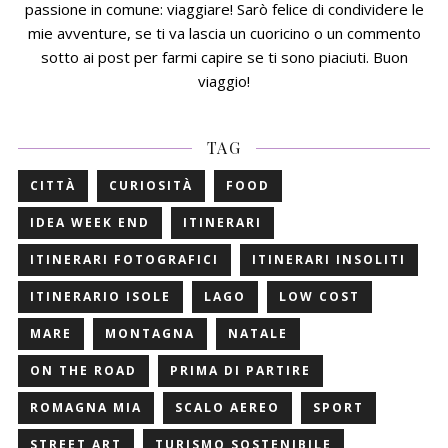
passione in comune: viaggiare! Sarò felice di condividere le
mie avventure, se ti va lascia un cuoricino o un commento
sotto ai post per farmi capire se ti sono piaciuti. Buon
viaggio!
TAG
CITTÀ
CURIOSITÀ
FOOD
IDEA WEEK END
ITINERARI
ITINERARI FOTOGRAFICI
ITINERARI INSOLITI
ITINERARIO ISOLE
LAGO
LOW COST
MARE
MONTAGNA
NATALE
ON THE ROAD
PRIMA DI PARTIRE
ROMAGNA MIA
SCALO AEREO
SPORT
STREET ART
TURISMO SOSTENIBILE