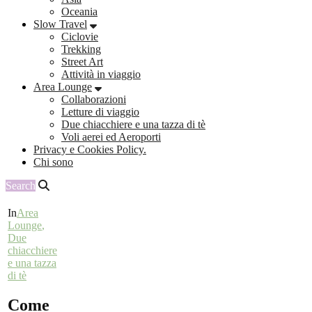
Oceania
Slow Travel
Ciclovie
Trekking
Street Art
Attività in viaggio
Area Lounge
Collaborazioni
Letture di viaggio
Due chiacchiere e una tazza di tè
Voli aerei ed Aeroporti
Privacy e Cookies Policy.
Chi sono
Search
In
Area
Lounge
,
Due
chiacchiere
e una tazza
di tè
Come