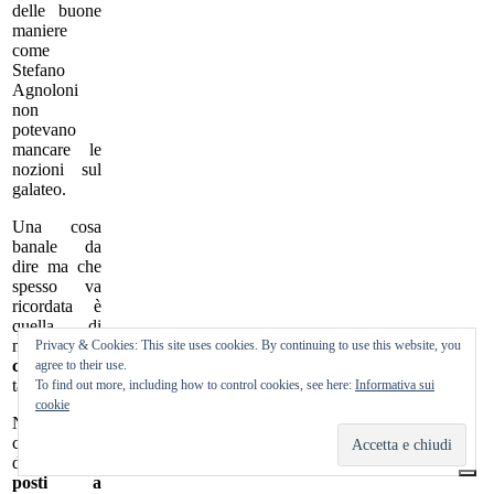
delle buone
maniere
come
Stefano
Agnoloni
non
potevano
mancare le
nozioni sul
galateo.
Una cosa
banale da
dire ma che
spesso va
ricordata è
quella di
non usare il
Privacy & Cookies: This site uses cookies. By continuing to use this website, you
cellulare
a
agree to their use.
tavola.
To find out more, including how to control cookies, see here:
Informativa sui
cookie
Non sapete
come
disporre
i
posti
a