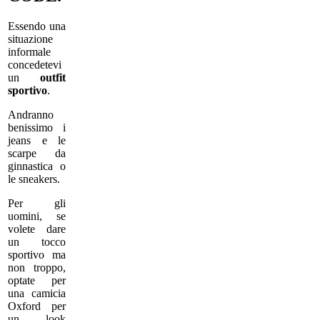
Essendo una
situazione
informale
concedetevi
un
outfit
sportivo
.
Andranno
benissimo i
jeans e le
scarpe da
ginnastica o
le sneakers.
Per gli
uomini, se
volete dare
un tocco
sportivo ma
non troppo,
optate per
una camicia
Oxford per
un look