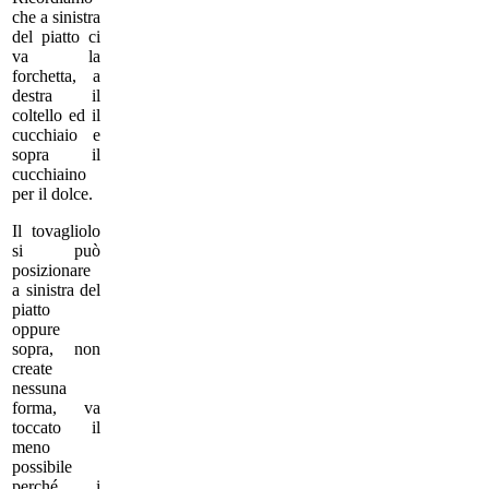
che a sinistra
del piatto ci
va la
forchetta, a
destra il
coltello ed il
cucchiaio e
sopra il
cucchiaino
per il dolce.
Il tovagliolo
si può
posizionare
a sinistra del
piatto
oppure
sopra, non
create
nessuna
forma, va
toccato il
meno
possibile
perché i