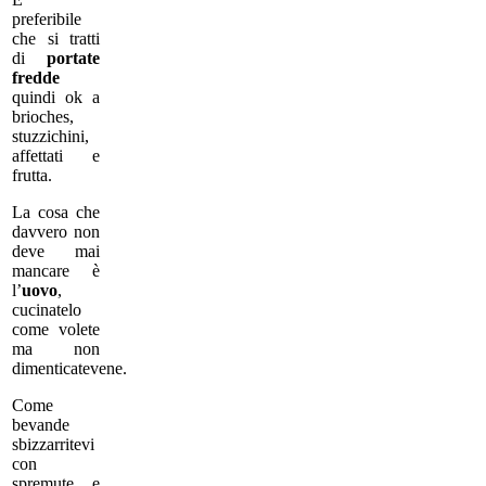
preferibile
che si tratti
di
portate
fredde
quindi ok a
brioches,
stuzzichini,
affettati e
frutta.
La cosa che
davvero non
deve mai
mancare è
l’
uovo
,
cucinatelo
come volete
ma non
dimenticatevene.
Come
bevande
sbizzarritevi
con
spremute e