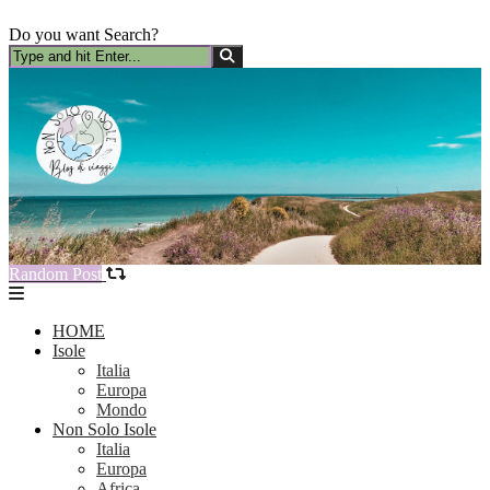
Do you want Search?
Random Post
HOME
Isole
Italia
Europa
Mondo
Non Solo Isole
Italia
Europa
Africa