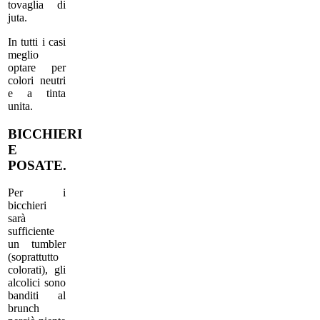
tovaglia di
juta.
In tutti i casi
meglio
optare per
colori neutri
e a tinta
unita.
BICCHIERI
E
POSATE.
Per i
bicchieri
sarà
sufficiente
un tumbler
(soprattutto
colorati), gli
alcolici sono
banditi al
brunch