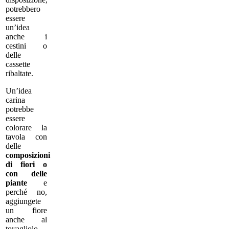
potrebbero
essere
un’idea
anche i
cestini o
delle
cassette
ribaltate.
Un’idea
carina
potrebbe
essere
colorare la
tavola con
delle
composizioni
di fiori o
con delle
piante
e
perché no,
aggiungete
un fiore
anche al
tovagliolo.