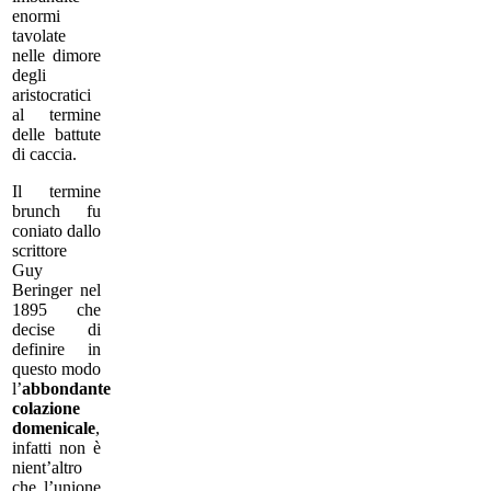
enormi
tavolate
nelle dimore
degli
aristocratici
al termine
delle battute
di caccia.
Il termine
brunch fu
coniato dallo
scrittore
Guy
Beringer nel
1895 che
decise di
definire in
questo modo
l’
abbondante
colazione
domenicale
,
infatti non è
nient’altro
che l’unione