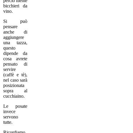
perciò niente
bicchieri da
vino.
Si può
pensare
anche di
aggiungere
una tazza,
questo
dipende da
cosa avrete
pensato di
servire
(caffè e tè),
nel caso sarà
posizionata
sopra al
cucchiaino.
Le posate
invece
servono
tutte.
Ricordiamo