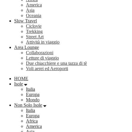
America
Asia
Oceania
Slow Travel
Ciclovie
Trekking
Street Art
Attività in viaggio
Area Lounge
Collaborazioni
Letture di viaggio
Due chiacchiere e una tazza di tè
Voli aerei ed Aeroporti
HOME
Isole
Italia
Europa
Mondo
Non Solo Isole
Italia
Europa
Africa
America
Asia